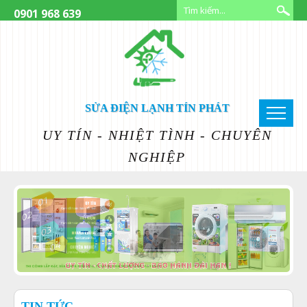
0901 968 639
SỬA ĐIỆN LẠNH TÍN PHÁT
UY TÍN - NHIỆT TÌNH - CHUYÊN
NGHIỆP
TIN TỨC