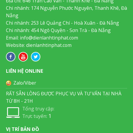
Địa chỉ: 646 Trần Cao Vân - Thanh Khê - Đà Nẵng
Chi nhánh: 174 Nguyễn Phước Nguyên, Thanh Khê, Đà
Nẵng
Chi nhánh: 253 Lê Quảng Chí - Hoà Xuân - Đà Nẵng
Chi nhánh: 454 Ngô Quyền - Sơn Trà - Đà Nẵng
Email:
info@dienlanhtinphat.com
Website: dienlanhtinphat.com
LIÊN HỆ ONLINE
Zalo/Viber
RẤT SẴN LÒNG ĐƯỢC PHỤC VỤ VÀ TƯ VẤN TẠI NHÀ
TỪ 8H - 21H
Tổng truy cập:
1
Trực tuyến:
VỊ TRÍ BẢN ĐỒ