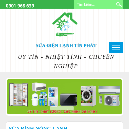
0901 968 639
SỬA ĐIỆN LẠNH TÍN PHÁT
UY TÍN - NHIỆT TÌNH - CHUYÊN
NGHIỆP
SỬA BÌNH NÓNG LẠNH