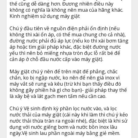
thế cũng dễ dàng hơn. Đương nhiên điều này
không có nghĩa là không nên mua của hãng khác.
Kinh nghiệm sử dụng máy giặt
Chú ý đầu tiên về nguồn điện phải ổn định (nếu
không thì xài ổn áp, có thể mua chung cho cả nhà),
đường nước phải đủ áp lực (nếu ko thì xài bơm tăng
áp hoặc tìm giải pháp khác, đặc biệt đường nước
yếu thì nên bỏ miếng nhựa tròn đục lỗ rất bé để
cản áp ở chỗ đầu nước cấp vào máy giặt).
Máy giặt chú ý nên để trên mặt đế phẳng, chắc
chắn, ko bị ngập nước, ko nên để nên giá inox vì
máy vắt sẽ rung và kêu (trừ khi bạn thấy điều đó
không gây phiền hà gì cho bạn)- giải pháp thay thế
là xây bệ và lát gạch men tấm nếu cần cao.
Chú ý Vệ sinh định kỳ phần lọc nước vào, và lọc
nước thải của máy giặt (cái này khi làm thì chú ý kẻo
nước thải thừa tràn ra ngoài nhé), đặc biệt là khi sử
dụng với nước giếng bơm và nước bồn inox lâu
ngày.Vệ sinh lau phần ngoài máy bằng giẻ mềm.