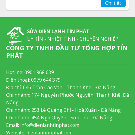
Chi tiết
SỬA ĐIỆN LẠNH TÍN PHÁT
UY TÍN - NHIỆT TÌNH - CHUYÊN NGHIỆP
CÔNG TY TNHH ĐẦU TƯ TỔNG HỢP TÍN
PHÁT
Hotline:
0901 968 639
Điện thoại:
0979 644 379
Địa chỉ: 646 Trần Cao Vân - Thanh Khê - Đà Nẵng
Chi nhánh: 174 Nguyễn Phước Nguyên, Thanh Khê, Đà
Nẵng
Chi nhánh: 253 Lê Quảng Chí - Hoà Xuân - Đà Nẵng
Chi nhánh: 454 Ngô Quyền - Sơn Trà - Đà Nẵng
Email:
info@dienlanhtinphat.com
Website: dienlanhtinphat.com