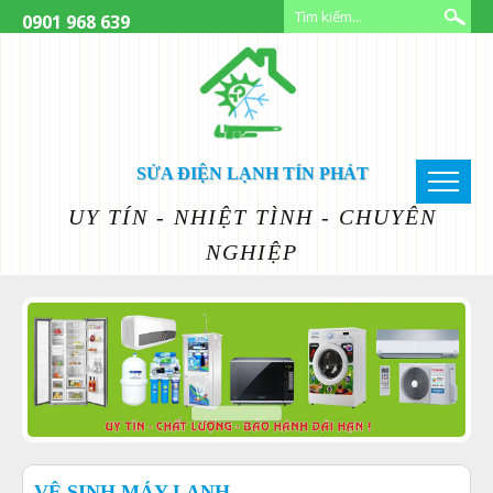
0901 968 639
SỬA ĐIỆN LẠNH TÍN PHÁT
UY TÍN - NHIỆT TÌNH - CHUYÊN
NGHIỆP
VỆ SINH MÁY LẠNH