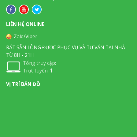
LIÊN HỆ ONLINE
Zalo/Viber
RẤT SẴN LÒNG ĐƯỢC PHỤC VỤ VÀ TƯ VẤN TẠI NHÀ
TỪ 8H - 21H
Tổng truy cập:
1
Trực tuyến:
VỊ TRÍ BẢN ĐỒ