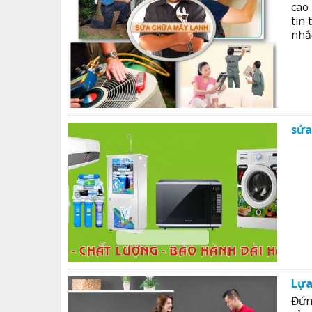
cao
tin
nhắc
sửa
Lựa
Đứn