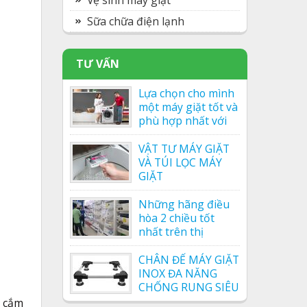
Vệ sinh máy giặt
Sữa chữa điện lạnh
TƯ VẤN
Lựa chọn cho mình
một máy giặt tốt và
phù hợp nhất với
gia đình
VẬT TƯ MÁY GIẶT
VÀ TÚI LỌC MÁY
GIẶT
Những hãng điều
hòa 2 chiều tốt
nhất trên thị
trường
CHÂN ĐẾ MÁY GIẶT
INOX ĐA NĂNG
CHỐNG RUNG SIÊU
BỀN
y cắm