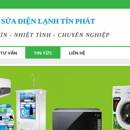
SỬA ĐIỆN LẠNH TÍN PHÁT
TÍN - NHIỆT TÌNH - CHUYÊN NGHIỆP
TƯ VẤN
TIN TỨC
LIÊN HỆ