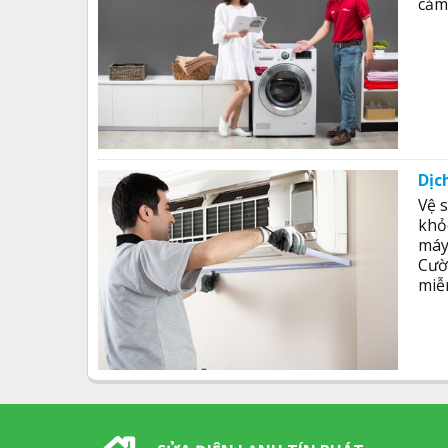
cảm
Dịc
Vệ s
khỏ
máy
Cườ
miễn