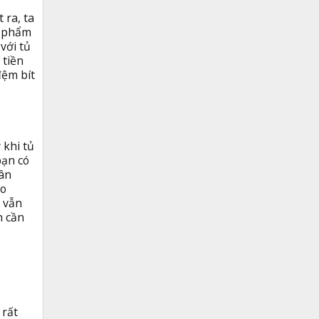
 ra, ta
c phẩm
với tủ
 tiền
đệm bít
 khi tủ
bạn có
cân
ảo
n vẫn
n cần
 rất