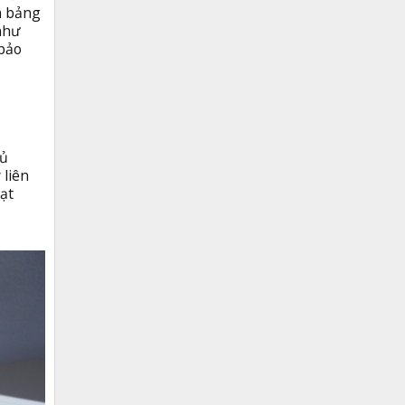
n bảng
như
 bảo
tủ
 liên
ạt