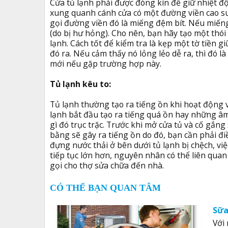
Cửa tủ lạnh phải được đóng kín để giữ nhiệt 
xung quanh cánh cửa có một đường viền cao su 
gọi đường viền đó là miếng đệm bít. Nếu miến
(do bị hư hỏng). Cho nên, bạn hãy tạo một thó
lạnh. Cách tốt để kiểm tra là kẹp một tờ tiền gi
đó ra. Nếu cảm thấy nó lỏng lẻo dễ ra, thì đó 
mới nếu gặp trường hợp này.
Tủ lạnh kêu to:
Tủ lạnh thường tạo ra tiếng ồn khi hoạt động 
lạnh bắt đầu tạo ra tiếng quá ồn hay những âm
gì đó trục trặc. Trước khi mở cửa tủ và cố gắng 
bằng sẽ gây ra tiếng ồn do đó, bạn cần phải điề
đựng nước thải ở bên dưới tủ lạnh bị chệch, việ
tiếp tục lớn hơn, nguyên nhân có thể liên quan
gọi cho thợ sửa chữa đến nhà.
CÓ THỂ BẠN QUAN TÂM
Sữa
Với