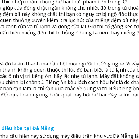
độ thích hợp nhằm chống hư hại thực phẩm bên trong. Ở
giúp cửa đóng chặt ngăn không cho nhiệt độ trong tủ thoát
g đệm bít này không chặt thì bạn có nguy cơ bị ngộ độc thự
i quen thường xuyên kiểm tra lực hút của miếng đệm bít này 
ữa cánh cửa và tủ lạnh và đóng cửa lại. Giờ thì cố gắng kéo tờ
là dấu hiệu miếng đệm bít bị hỏng. Chúng ta nên thay miếng 
và đó là âm thanh mà hầu hết mọi người thường nghe. Vì vậy
 thanh không quen thuộc thì lúc đó bạn biết là tủ lạnh của 
xác định vị trí tiếng ồn, hãy lắc nhẹ tủ lạnh. Máy đặt không 
u chỉnh lại chân tủ. Tiếng ồn kêu lách cách hầu hết là do ch
c bạn cần làm là chỉ cần đưa chảo về đúng vị trí.Nếu tiếng ồ
 đến quạt dàn ngưng hoặc quạt bay hơi hư hại. Đây là lúc bạ
 điều hòa tại Đà Nẵng
 nhu cầu hiện nay sử dụng máy điều trên khu vực Đà Nẵng là