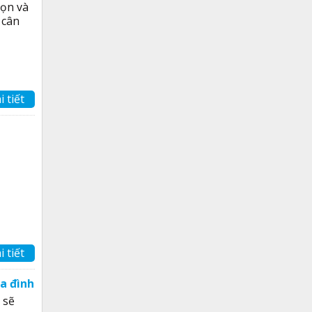
họn và
 cân
i tiết
i tiết
a đình
 sẽ