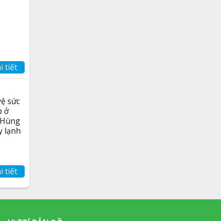
i tiết
vệ sức
p ở
h Hùng
y lạnh
i tiết