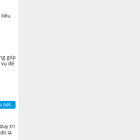
 tiêu
óng góp
 vụ để
i tiết
duy trì
đó là