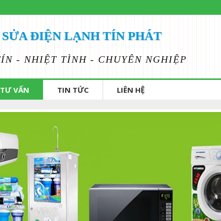
SỬA ĐIỆN LẠNH TÍN PHÁT
TÍN - NHIỆT TÌNH - CHUYÊN NGHIỆP
TƯ VẤN
TIN TỨC
LIÊN HỆ