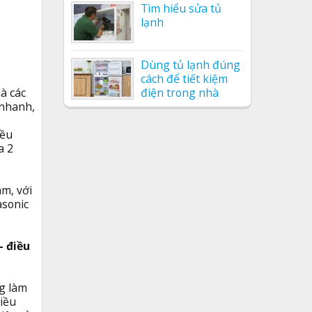
Tìm hiểu sửa tủ
lạnh
Dùng tủ lạnh đúng
cách để tiết kiệm
à các
điện trong nhà
 nhanh,
iều
a 2
am, với
asonic
- điều
ng làm
iều