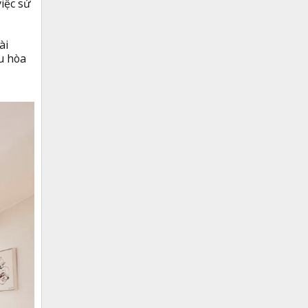
iệc sử
ài
ều hòa