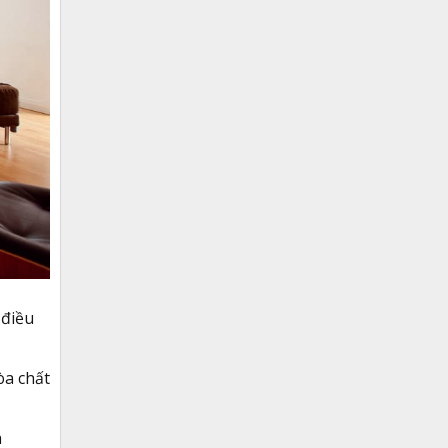
 điều
òa chất
à