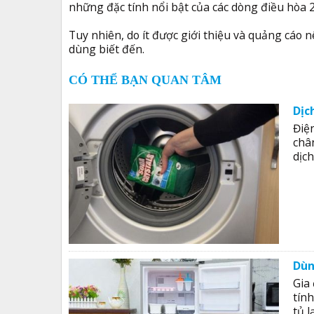
những đặc tính nổi bật của các dòng điều hòa 2
Tuy nhiên, do ít được giới thiệu và quảng cáo
dùng biết đến.
CÓ THỂ BẠN QUAN TÂM
Dịc
Điệ
châ
dịc
Dùn
Gia 
tính
tủ 