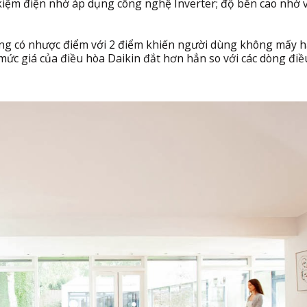
 kiệm điện nhờ áp dụng công nghệ Inverter; độ bền cao nhờ v
cũng có nhược điểm với 2 điểm khiến người dùng không mấy h
à mức giá của điều hòa Daikin đắt hơn hẳn so với các dòng đi