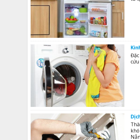
Kin
Đặc
cứu 
Dịc
Thà
khó
Nẵn