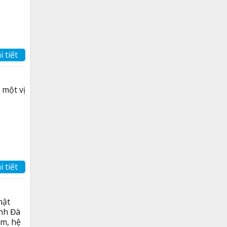
i tiết
 một vị
i tiết
hật
ạnh Đà
ệm, hệ