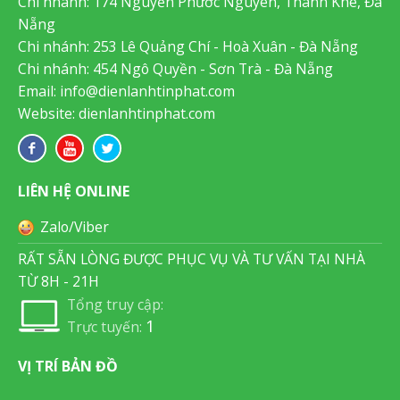
Chi nhánh: 174 Nguyễn Phước Nguyên, Thanh Khê, Đà
Nẵng
Chi nhánh: 253 Lê Quảng Chí - Hoà Xuân - Đà Nẵng
Chi nhánh: 454 Ngô Quyền - Sơn Trà - Đà Nẵng
Email:
info@dienlanhtinphat.com
Website: dienlanhtinphat.com
LIÊN HỆ ONLINE
Zalo/Viber
RẤT SẴN LÒNG ĐƯỢC PHỤC VỤ VÀ TƯ VẤN TẠI NHÀ
TỪ 8H - 21H
Tổng truy cập:
1
Trực tuyến:
VỊ TRÍ BẢN ĐỒ