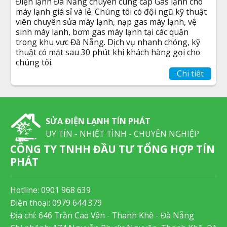
Điện lạnh Đà Nẵng chuyên cung cấp Gas lạnh cho
máy lạnh giá sỉ và lẻ. Chúng tôi có đội ngũ kỹ thuật
viên chuyên sửa máy lạnh, nạp gas máy lạnh, vệ
sinh máy lạnh, bơm gas máy lạnh tại các quận
trong khu vực Đà Nẵng. Dịch vụ nhanh chóng, kỹ
thuật có mặt sau 30 phút khi khách hàng gọi cho
chúng tôi.
Chi tiết
SỬA ĐIỆN LẠNH TÍN PHÁT
UY TÍN - NHIỆT TÌNH - CHUYÊN NGHIỆP
CÔNG TY TNHH ĐẦU TƯ TỔNG HỢP TÍN
PHÁT
Hotline:
0901 968 639
Điện thoại:
0979 644 379
Địa chỉ: 646 Trần Cao Vân - Thanh Khê - Đà Nẵng