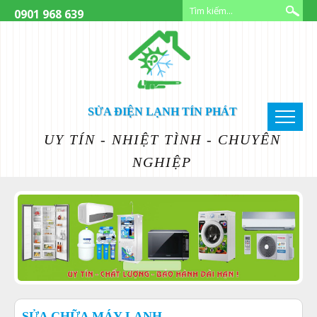
0901 968 639
SỬA ĐIỆN LẠNH TÍN PHÁT
UY TÍN - NHIỆT TÌNH - CHUYÊN
NGHIỆP
SỬA CHỮA MÁY LẠNH