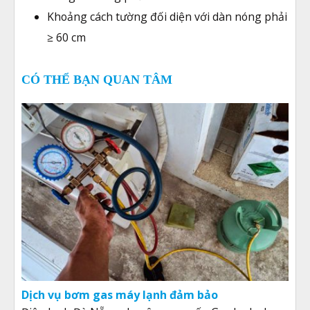
Khoảng cách tường đối diện với dàn nóng phải
≥ 60 cm
CÓ THỂ BẠN QUAN TÂM
Dịch vụ bơm gas máy lạnh đảm bảo