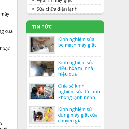
Vệ sinh máy giặt
Sữa chữa điện lạnh
m máy
TIN TỨC
ng của
Kinh nghiệm sửa
bo mạch máy giặt
 hoặc
Kinh nghiệm sửa
điều hòa tại nhà
hiệu quả
Chia sẻ kinh
nghiệm sửa tủ lạnh
không lạnh ngăn
mát của nhân viên
Kinh nghiệm sử
dụng máy giặt của
chuyên gia
ơi