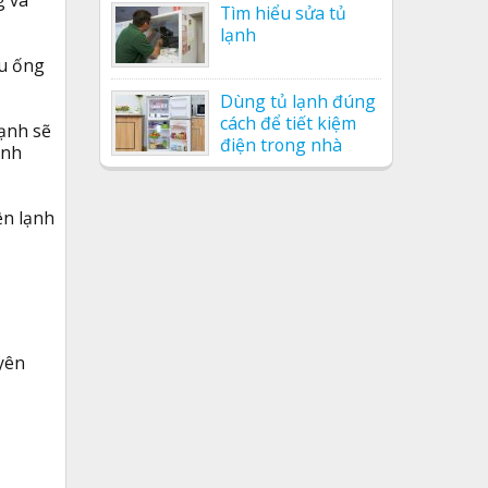
g và
Tìm hiểu sửa tủ
lạnh
ếu ống
Dùng tủ lạnh đúng
cách để tiết kiệm
lạnh sẽ
điện trong nhà
ình
ện lạnh
uyên