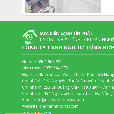
SỬA ĐIỆN LẠNH TÍN PHÁT
UY TÍN - NHIỆT TÌNH - CHUYÊN NGHI
CÔNG TY TNHH ĐẦU TƯ TỔNG HỢP 
Hotline:
0901 968 639
Điện thoại:
0979 644 379
Địa chỉ: 646 Trần Cao Vân - Thanh Khê - Đà Nẵn
Chi nhánh: 174 Nguyễn Phước Nguyên, Thanh 
Chi nhánh: 253 Lê Quảng Chí - Hoà Xuân - Đà N
Chi nhánh: 454 Ngô Quyền - Sơn Trà - Đà Nẵng
Email:
info@dienlanhtinphat.com
Website: dienlanhtinphat.com