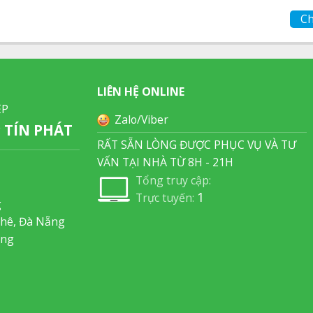
Ch
LIÊN HỆ ONLINE
ỆP
Zalo/Viber
TÍN PHÁT
RẤT SẴN LÒNG ĐƯỢC PHỤC VỤ VÀ TƯ
VẤN TẠI NHÀ TỪ 8H - 21H
Tổng truy cập:
1
Trực tuyến:
g
Khê, Đà Nẵng
ẵng