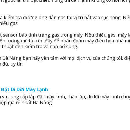
 Ngược lại khi bật chiều nóng thì dàn lạnh không có hơi nón
à kiểm tra đường ống dẫn gas tại vị trí bắt vào cục nóng. N
hiếu gas.
 sensor báo tình trạng gas trong máy. Nếu thiếu gas, máy 
iện tượng mô tả trên đây để phán đoán máy điều hòa nhà m
ỹ thuật đến kiểm tra và nạp bổ sung.
h Đà Nẵng bạn hãy yên tâm với mọi dịch vụ của chúng tôi, đi
đủ, uy tín!
 Đặt Di Dời Máy Lạnh
 vụ cung cấp lắp đặt máy lạnh, tháo lắp, di dời máy lạnh ch
iệp giá rẻ nhất Đà Nẵng