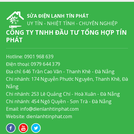
SỬA ĐIỆN LẠNH TÍN PHÁT
UY TÍN - NHIỆT TÌNH - CHUYÊN NGHIỆP
CÔNG TY TNHH ĐẦU TƯ TỔNG HỢP TÍN
PHÁT
Hotline:
0901 968 639
Điện thoại:
0979 644 379
Địa chỉ: 646 Trần Cao Vân - Thanh Khê - Đà Nẵng
Chi nhánh: 174 Nguyễn Phước Nguyên, Thanh Khê, Đà
Nẵng
Chi nhánh: 253 Lê Quảng Chí - Hoà Xuân - Đà Nẵng
Chi nhánh: 454 Ngô Quyền - Sơn Trà - Đà Nẵng
Email:
info@dienlanhtinphat.com
Website: dienlanhtinphat.com