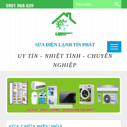
0901 968 639
SỬA ĐIỆN LẠNH TÍN PHÁT
UY TÍN - NHIỆT TÌNH - CHUYÊN
NGHIỆP
SỬA CHỮA ĐIỀU HÒA