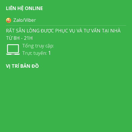
LIÊN HỆ ONLINE
Zalo/Viber
RẤT SẴN LÒNG ĐƯỢC PHỤC VỤ VÀ TƯ VẤN TẠI NHÀ
TỪ 8H - 21H
Tổng truy cập:
1
Trực tuyến:
VỊ TRÍ BẢN ĐỒ